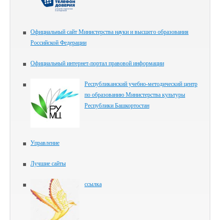
Официальный сайт Министерства науки и высшего образования
Российской Федерации
Официальный интернет-портал правовой информации
Республиканский учебно-методический центр
по образованию Министерства культуры
Республики Башкортостан
Управление
Лучшие сайты
ссылка