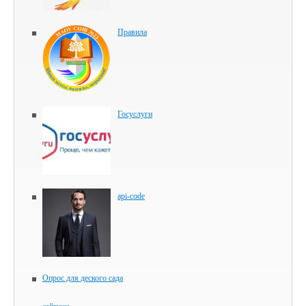
Правила
Госуслуги
api-code
Опрос для деского сада