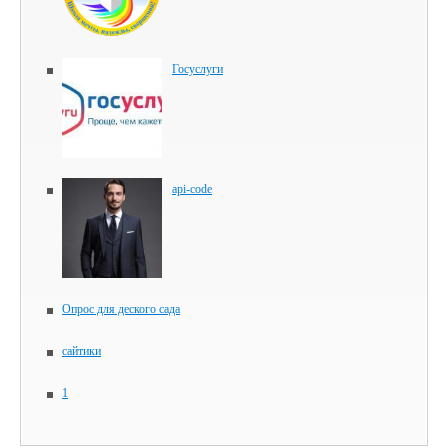
Госуслуги
api-code
Опрос для деского сада
сайтики
1