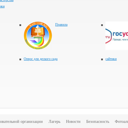
истерства
ики
Правила
Опрос для деского сада
сайтики
зовательной организации
Лагерь
Новости
Безопасность
Фотоал