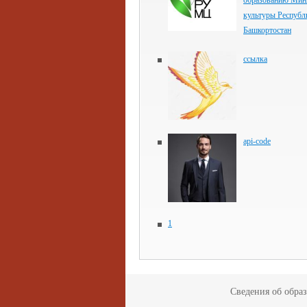
образованию Мин
культуры Республ
Башкортостан
ссылка
api-code
1
Сведения об обра