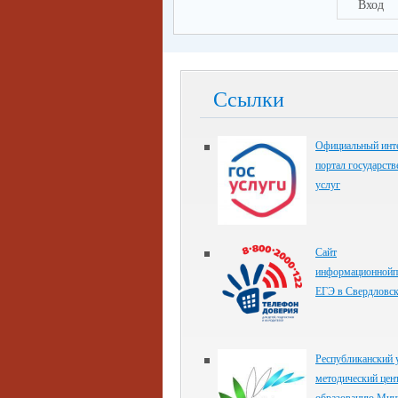
Вход
Ссылки
Официальный инте
портал государст
услуг
Сайт
информационнойп
ЕГЭ в Свердловск
Республиканский 
методический цен