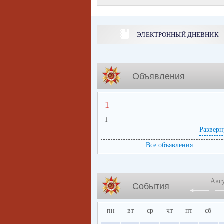
ЭЛЕКТРОННЫЙ ДНЕВНИК
Объявления
1
1
Разверн
Все объявления
Авг
События
пн
вт
ср
чт
пт
сб