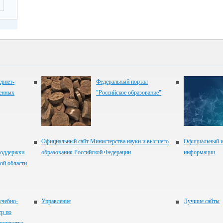
рнет-
Федеральный портал
венных
"Российское образование"
Официальный сайт Министерства науки и высшего
Официальный и
оддержки
образования Российской Федерации
информации
ой области
учебно-
Управление
Лучшие сайты
тр по