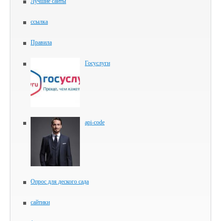
Лучшие сайты
ссылка
Правила
Госуслуги
api-code
Опрос для деского сада
сайтики