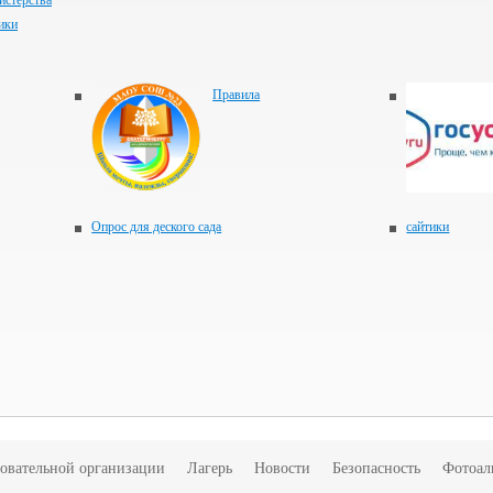
истерства
ики
Правила
Опрос для деского сада
сайтики
зовательной организации
Лагерь
Новости
Безопасность
Фотоал