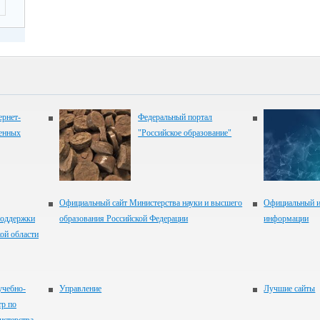
рнет-
Федеральный портал
венных
"Российское образование"
Официальный сайт Министерства науки и высшего
Официальный и
оддержки
образования Российской Федерации
информации
ой области
учебно-
Управление
Лучшие сайты
тр по