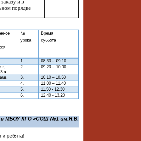
 заказу и в
ьном порядке
анное
№
Время
урока
суббота
хся
1.
08.30 -
09.10
 г,
2.
09.20 -
10.00
 3 а
абв,
3.
10.10 – 10.50
4.
11.00 – 11.40
5.
11.50 - 12.30
6.
12.40 - 13.20
 в МБОУ КГО «СОШ №1 им.Я.В.
 и ребята!