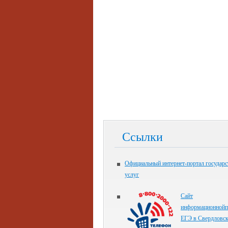
Ссылки
Официальный интернет-портал государ
услуг
Сайт
информационнойп
ЕГЭ в Свердловск