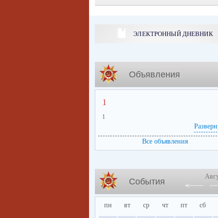
ЭЛЕКТРОННЫЙ ДНЕВНИК
Объявления
1
1
Разверн
Все объявления
Авг
События
пн
вт
ср
чт
пт
сб