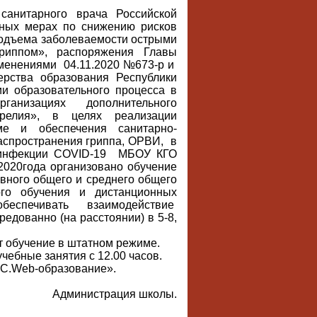
санитарного врача Российской
ных мерах по снижению рисков
 подъема заболеваемости острыми
риппом», распоряжения Главы
зменениями
04.11.2020 №673-р и
терства образования Республики
и образовательного процесса в
ганизациях дополнительного
арелия»,
в целях реализации
е и обеспечения санитарно-
аспространения гриппа, ОРВИ,
в
 инфекции
COVID
-19
МБОУ КГО
1.2020года организовано обучение
вного общего и среднего общего
ого обучения и дистанционных
обеспечивать
взаимодействие
редованно (на расстоянии) в 5-8,
т обучение в штатном режиме.
учебные занятия с 12.00 часов.
С.
Web
-образование».
Администрация школы.