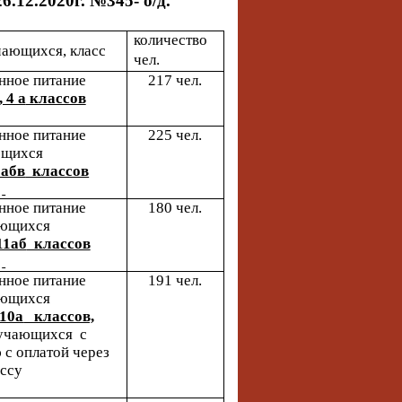
26.12.2020г. №345- о/д.
количество
чающихся, класс
чел.
нное питание
217 чел.
 4 а
классов
нное питание
225 чел.
ющихся
 абв
классов
нное питание
180 чел.
ющихся
 11аб
классов
нное питание
191 чел.
ющихся
 10а
классов,
учающихся с
с оплатой через
ассу