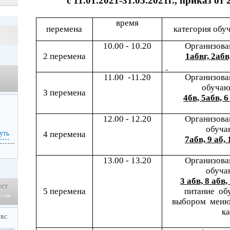
с 11.01.2021-31.05.2021г., приказ от 
время
перемена
категория обу
10.00 - 10.20
Организова
2 перемена
1абвг, 2абв,
11.00 -11.20
Организова
обуча
3 перемена
4бв, 5абв, 6
12.00 - 12.20
Организова
обуча
уть
4 перемена
7абв, 9 аб,
13.00 - 13.20
Организова
обуча
3 абв, 8 абв,
уст
5 перемена
питание об
выбором меню 
к
вс