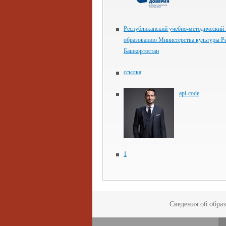
Республиканский учебно-методический 
образованию Министерства культуры Р
Башкортостан
ссылка
api-code
1
Сведения об обра