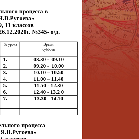
льного процесса
в
.В.Ругоева»
9, 11 классов
26.12.2020г. №345- о/д.
№ урока
Время
суббота
1.
08.30 - 09.10
2.
09.20 - 10.00
3.
10.10 – 10.50
4.
11.00 – 11.40
5.
11.50 - 12.30
6.
12.40 - 13.2 0
7.
13.30 - 14.10
льного процесса
.В.Ругоева»
10 классов