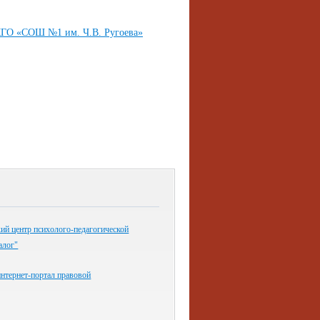
 КГО «СОШ №1 им. Ч.В. Ругоева»
ий центр психолого-педагогической
алог"
нтернет-портал правовой