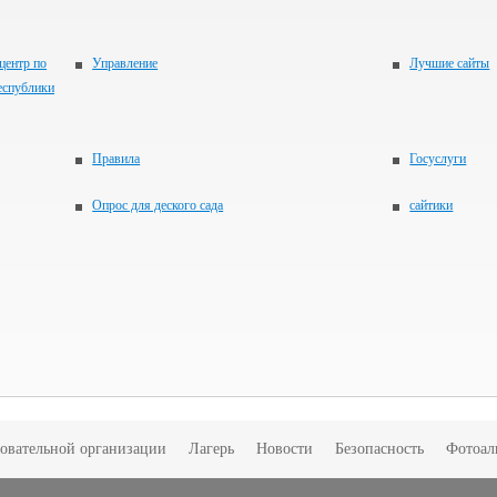
центр по
Управление
Лучшие сайты
еспублики
Правила
Госуслуги
Опрос для деского сада
сайтики
зовательной организации
Лагерь
Новости
Безопасность
Фотоал