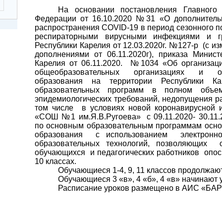
На основании постановления Главного 
Федерации от 16.10.2020 №31 «О дополнитель
распространения
COVID
-19 в период сезонного
респираторными вирусными инфекциями и г
Республики Карелия от 12.03.2020г. №127-р
(с и
дополнениями от 06.11.2020г), приказа Минис
Карелия от 06.11.2020.
№1034 «Об организаци
общеобразовательных организациях и ор
образования на территории Республики К
образовательных программ в полном объем
эпидемиологических требований, недопущения р
том числе
в условиях
новой коронавирусной
«СОШ №1 им.Я.В.Ругоева»
с 09.11.2020- 30.1
по основным образовательным программам осно
образования
с использованием
электронн
образовательных технологий, позволяющих
обучающихся
и педагогических работников
опос
10 классах.
Обучающиеся 1-4, 9, 11 классов продолжаю
Обучающиеся 3 «в», 4 «б», 4 «в» начинают 
Расписание уроков размещено в АИС «БАР