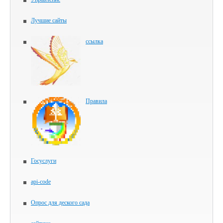
Лучшие сайты
ссылка
Правила
Госуслуги
api-code
Опрос для деского сада