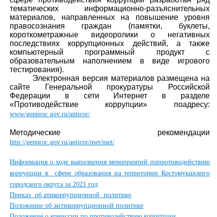
тематических информационно-разъяснительных
материалов, направленных на повышение уровня
правосознания граждан (памятки, буклеты,
короткометражные видеоролики о негативных
последствиях коррупционных действий, а также
компьютерный программный продукт с
образовательным наполнением в виде игрового
тестирования).
Электронная версия материалов размещена на
сайте Генеральной прокуратуры Российской
Федерации в сети Интернет в разделе
«Противодействие коррупции» поадресу:
www/genproc.gov.ru/anticor/
Методические рекомендации
http://genproc.gov.ru/anticor/met/met/
Информация о ходе выполнения мероприятий попротиводействию
коррупции в сфере образования на территории Костомукшского
городского округа за 2021 год
П
риказ об атикоррупционной политике
Положение об антикоррупционной политике
Положение о комиссии по противодействию коррупции