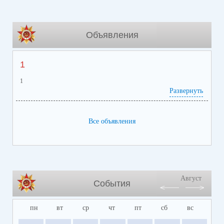
Объявления
1
1
Развернуть
Все объявления
Август
События
пн
вт
ср
чт
пт
сб
вс