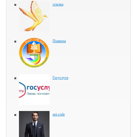
ссылка
Правила
Госуслуги
api-code