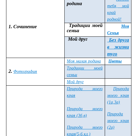
родина
тебя, мой
край
родной!
Традиции моей
1.
Сочинение
Моя
семьи
Семья
Мой друг
Без друга
в жизни
туго
Моя малая родина
Цветы
Традиции моей
2.
Фотография
семьи
Мой друг
Природа моего
Природа
края
моего края
(1а,3а)
Природа моего
Природа
края (3б,в)
моего края
Природа моего
(2а)
края(5-6 кл.)