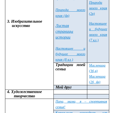
Природа
моего края
Природа моего
(2в)
края (4в)
3.
Изобразительное
Настоящее
искусство
Листая
и будущее
страницы
моего края
истории
(7 кл.)
Настоящее и
будущее моего
края (8 кл.)
Традиции моей
Масленица
семьи
(3б,в)
Масленица
(2б, 4в)
Мой друг
4. Художественное
творчество
Папа, мама, я – спортивная
семья!
Карельская командная игр