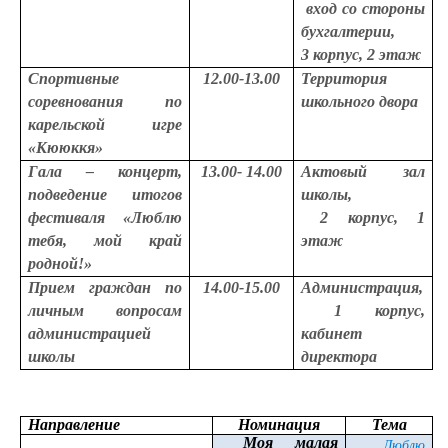
вход со стороны
бухгалтерии,
3 корпус, 2 этаж
Спортивные
12.00-13.00
Территория
соревнования по
школьного двора
карельской игре
«Кююккя»
Гала – концерт,
13.00- 14.00
Актовый зал
подведение итогов
школы,
фестиваля «Люблю
2 корпус, 1
тебя, мой край
этаж
родной!»
Прием граждан по
14.00-15.00
Администрация,
личным вопросам
1 корпус,
администрацией
кабинет
школы
директора
Направление
Номинация
Тема
Моя малая
Люблю