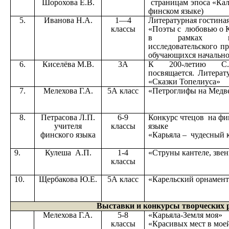
Шорохова Е.В.
страницам эпоса «Кал
финском языке)
5.
Иванова Н.А.
1—4
Литературная гостина
классы
«Поэты с любовью о 
в рамках шко
исследовательского п
обучающихся начальн
6.
Киселёва М.В.
3А
К 200-летию С.Т
посвящается. Литерат
«Сказки Топелиуса»
7.
Мелехова Г.А.
5А класс
«Петроглифы на Медве
8.
Петрасова Л.П.
6-9
Конкурс чтецов на фи
учителя
классы
языке
финского языка
«Карьяла – чудесный 
9.
Кулеша А.П.
1-4
«Струны кантеле, зве
классы
10.
Щербакова Ю.Е.
5А класс
«Карельский орнамен
Выставки и конкурсы творческих 
Мелехова Г.А.
5-8
«Карьяла-Земля моя»
классы
«Красивых мест в мое