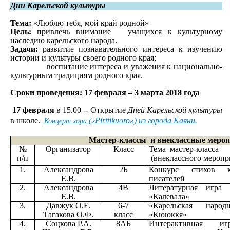
Дни Карельской культуры
Тема:
«Люблю тебя, мой край родной»
Цель:
привлечь внимание учащихся к культурному
наследию карельского народа.
Задачи:
развитие познавательного интереса к изучению
истории и культуры своего родного края;
воспитание интереса и уважения к национально-
культурным традициям родного края.
Сроки проведения: 17 февраля – 3 марта 2018 года
17 февраля
в 15.00 -- Открытие
Дней Карельской культуры
в школе.
Pirttikuoro
») из города Каяни.
Концерт хора («
Мастер-классы и внеклассные мероп
№
Организатор
Класс
Тема мастер-класса
п/п
(внеклассного меропр
1.
Александрова
2Б
Конкурс стихов ка
Е.В.
писателей
2.
Александрова
4В
Литературная игра
Е.В.
«Калевала»
3.
Давжук О.Е.
6-7
«Карельская народ
Тагакова О.Ф.
класс
«Кююккя»
4.
Соцкова Р.А.
8АБ
Интерактивная и