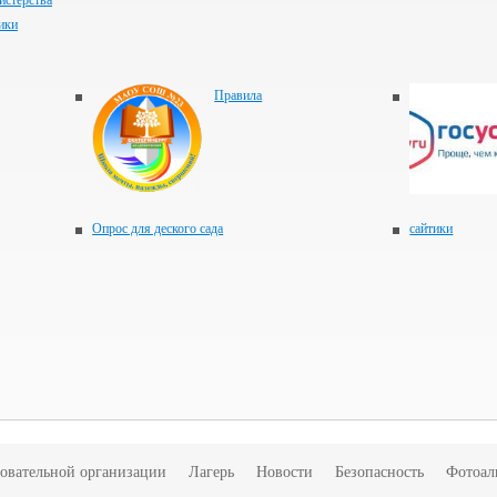
истерства
ики
Правила
Опрос для деского сада
сайтики
зовательной организации
Лагерь
Новости
Безопасность
Фотоал