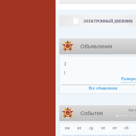
ЭЛЕКТРОННЫЙ ДНЕВНИК
Объявления
1
1
Разверн
Все объявления
Авг
События
пн
вт
ср
чт
пт
сб