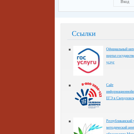
Вход
Ссылки
Официальный инте
портал государст
услуг
Сайт
информационнойп
ЕГЭ в Свердловск
Республиканский 
методический цен