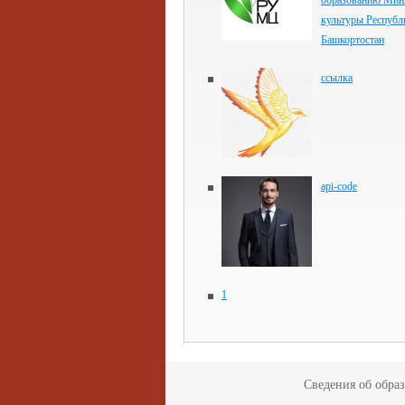
образованию Мин
культуры Республ
Башкортостан
ссылка
api-code
1
Сведения об обра