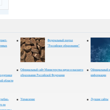
рнет-
Федеральный портал
венных
"Российское образование"
Официальный сайт Министерства науки и высшего
Официальный и
оддержки
образования Российской Федерации
информации
ой области
учебно-
Управление
Лучшие сайты
тр по