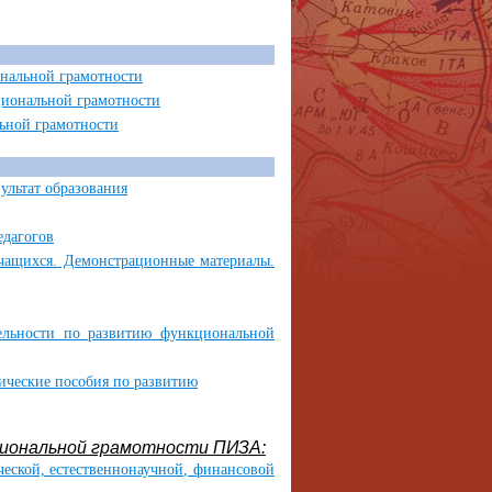
нальной грамотности
иональной грамотности
ьной грамотности
ультат образования
едагогов
чащихся. Демонстрационные материалы.
ельности по развитию функциональной
ческие пособия по развитию
иональной грамотности ПИЗА:
ческой, естественнонаучной, финансовой