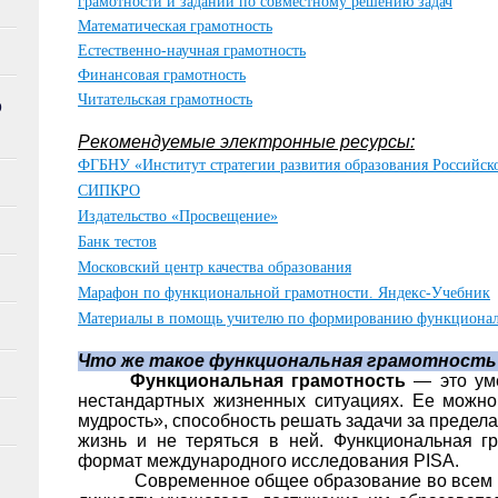
грамотности и заданий по совместному решению задач
Математическая грамотность
Естественно-научная грамотность
Финансовая грамотность
Читательская грамотность
О
Рекомендуемые электронные ресурсы:
ФГБНУ «Институт стратегии развития образования Российск
СИПКРО
Издательство «Просвещение»
Банк тестов
Московский центр качества образования
Марафон по функциональной грамотности. Яндекс-Учебник
Материалы в помощь учителю по формированию функционал
Что же такое функциональная грамотность
Функциональная грамотность
— это уме
нестандартных жизненных ситуациях. Ее можно
мудрость», способность решать задачи за предел
жизнь и не теряться в ней. Функциональная г
формат международного исследования PISA.
Современное общее образование во всем 