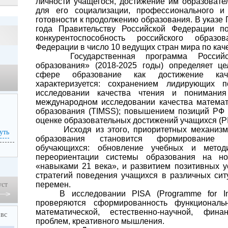
личности учащегося, достижение им образовате
для его социализации, профессионального и 
готовности к продолжению образования. В указе 
года Правительству Российской Федерации по
конкурентоспособность российского образо
Федерации в число 10 ведущих стран мира по кач
Государственная программа Росси
образования» (2018-2025 годы) определяет це
сфере образование как достижение каче
характеризуется: сохранением лидирующих
исследовании качества чтения и понимания
международном исследовании качества математ
образования (TIMSS); повышением позиций РФ
оценке образовательных достижений учащихся (P
Исходя из этого, приоритетных механиз
уть
образования становится формирование ф
обучающихся: обновление учебных и метод
переориентации системы образования на но
«навыками 21 века», и развитием позитивных у
стратегий поведения учащихся в различных ситу
перемен.
уст
В исследовании PISA (Programme for Int
проверяются сформированность функционально
математической, естественно-научной, фин
вс
проблем, креативного мышления.