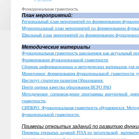
Функциональная грамотность
План мероприятий:
Региональный план мероприятий по формированию функцио
Муниципальный план мероприятий по формированию функц
Школьный план мероприятий по формированию функционал
Методические материалы
Функциональная грамотность школьников как актуальный рез
Формирование функциональной грамотности
Сборник информационных и методических материалов для п
Мониторинг формирования функциональной грамотности у
Институт стратегии развития Образования.
Центр оценки качества образования ИСРО РАО
Методическое сопровождение программы внеурочной деят
.
грамотности
СИПКРО. Функциональная грамотность обучающихся. Методи
функциональной грамотности.
Примеры открытых заданий по развитию функц
Примеры открытых заданий PISA по читательской, математи