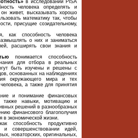
мотность»
в исследовании PISA
бность человека определять и
 он живет, высказывать хорошо
льзовать математику так, чтобы
ости, присущие созидательному,
, как способность человека
размышлять о них и заниматься
лей, расширять свои знания и
стью
понимается способность
знания для отбора в реальных
огут быть изучены и решены с
дов, основанных на наблюдениях
ния окружающего мира и тех
 человека, а также для принятия
ние и понимание финансовых
а также навыки, мотивацию и
тивных решений в разнообразных
ению финансового благополучия
я в экономической жизни.
ак способность продуктивно
и и совершенствовании идей,
ых, новаторских, оригинальных,