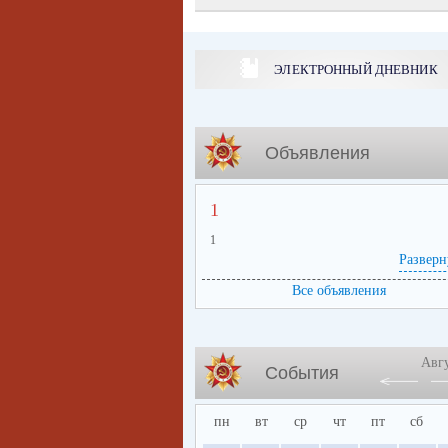
ЭЛЕКТРОННЫЙ ДНЕВНИК
Объявления
1
1
Разверн
Все объявления
Авг
События
пн
вт
ср
чт
пт
сб