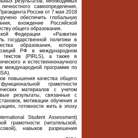
льных результатов, необходимых
личностного самоопределения,
Президента России от 7 мая 2018
ручено обеспечить глобальную
вания, вхождение Российской
еству общего образования.
йской Федерации «Развитие
ль государственной политики в
ства образования, которое
 позиций РФ в международном
 текстов (PIRLS), а также в
ического и естественнонаучного
 в международной программе по
ISA).
мов повышения качества общего
ункциональной грамотности
ических материалов с учетом
вые результаты, связанные с
становок, мотивации обучения и
ациях, готовности жить в эпоху
ernational Student Assessment)
й грамотности (читательской,
ансовой), навыков разрешения