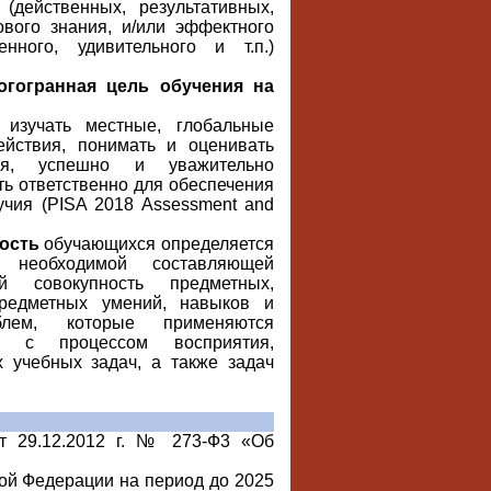
(действенных, результативных,
ового знания, и/или эффектного
нного, удивительного и т.п.)
огогранная цель обучения на
 изучать местные, глобальные
йствия, понимать и оценивать
ия, успешно и уважительно
ть ответственно для обеспечения
учия (PISA 2018 Assessment and
ность
обучающихся определяется
я необходимой составляющей
й совокупность предметных,
предметных умений, навыков и
лем, которые применяются
й с процессом восприятия,
 учебных задач, а также задач
т 29.12.2012 г. № 273-Ф3 «Об
ой Федерации на период до 2025