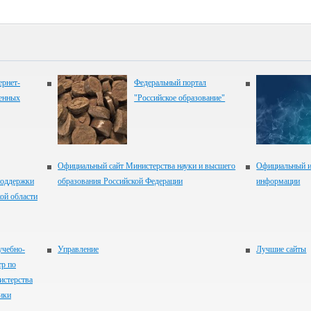
рнет-
Федеральный портал
венных
"Российское образование"
Официальный сайт Министерства науки и высшего
Официальный и
оддержки
образования Российской Федерации
информации
ой области
учебно-
Управление
Лучшие сайты
тр по
истерства
ики