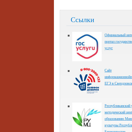
Ссылки
Официальный инте
портал государст
услуг
Сайт
информационнойп
ЕГЭ в Свердловск
Республиканский 
методический цен
образованию Мин
культуры Республ
Башкортостан