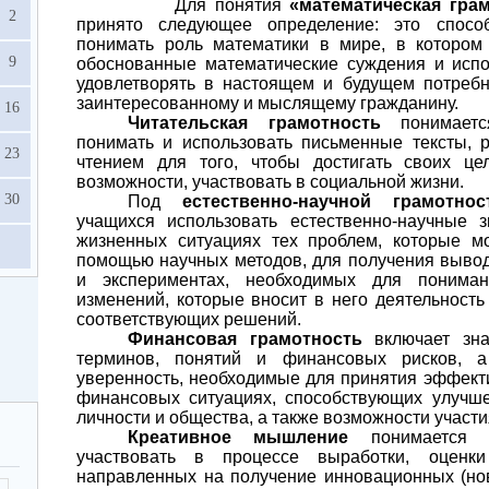
Для понятия
«математическая гра
2
принято следующее определение: это спосо
понимать роль математики в мире, в котором
9
обоснованные математические суждения и испо
удовлетворять в настоящем и будущем потребн
заинтересованному и мыслящему гражданину.
16
Читательская грамотность
понимается
понимать и использовать письменные тексты, 
23
чтением для того, чтобы достигать своих це
возможности, участвовать в социальной жизни.
30
Под
естественно-научной грамотно
учащихся использовать естественно-научные 
жизненных ситуациях тех проблем, которые м
помощью научных методов, для получения выво
и экспериментах, необходимых для понима
изменений, которые вносит в него деятельность
соответствующих решений.
Финансовая грамотность
включает зна
терминов, понятий и финансовых рисков, 
уверенность, необходимые для принятия эффек
финансовых ситуациях, способствующих улучш
личности и общества, а также возможности участи
Креативное мышление
понимается к
участвовать в процессе выработки, оценк
направленных на получение инновационных (нов