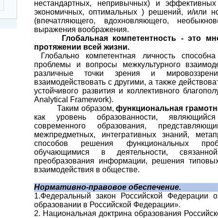
нестандартных, непривычных) и эффективных 
экономичных, оптимальных ) решений, и/или н
(впечатляющего, вдохновляющего, необыкнове
выражения воображения.
Глобальная компетентность - это мн
протяжении всей жизни.
Глобально компетентная личность способна
проблемы и вопросы межкультурного взаимоде
различные точки зрения и мировоззрен
взаимодействовать с другими, а также действова
устойчивого развития и коллективного благопол
Analytical Framework).
Таким образом,
функциональная грамот
как уровень образованности, являющийс
современного образования, представляющи
межпредметных, интегративных знаний, мета
способов решения функциональных проб
обучающимися в деятельности, связанно
преобразования информации, решения типовых
взаимодействия в обществе.
Нормативно-правовое обеспечение.
1.Федеральный закон Российской Федерации о
образовании в Российской Федерации».
2. Национальная доктрина образования Российск