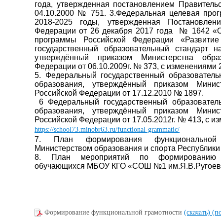
года, утвержденная постановлением Правител
04.10.2000 № 751. 3.Федеральная целевая про
2018-2025 годы, утвержденная Постановлен
Федерации от 26 декабря 2017 года № 1642 «О
программы Российской Федерации «Развитие
государственный образовательный стандарт н
утверждённый приказом Министерства обра
Федерации от 06.10.2009г. № 373, с изменениями 
5. Федеральный государственный образователь
образования, утверждённый приказом Минис
Российской Федерации от 17.12.2010 № 1897.
6 Федеральный государственный образователь
образования, утверждённый приказом Минис
Российской Федерации от 17.05.2012г. № 413, с и
https://school73.minobr63.ru/functional-grammatic/
7. План формирования функциональной 
Министерством образования и спорта Республики 
8. План мероприятий по формированию ф
обучающихся МБОУ КГО «СОШ №1 им.Я.В.Ругоева»
Формирование функциональной грамотности
(скачать)
(п