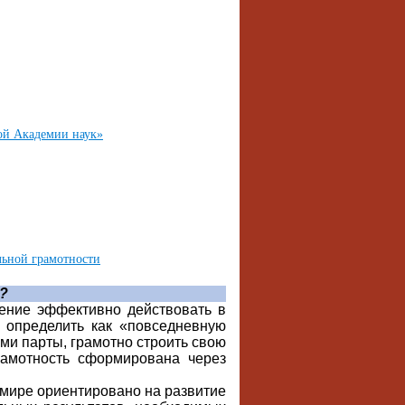
ой Академии наук»
ьной грамотности
?
ние эффективно действовать в
 определить как «повседневную
ами парты, грамотно строить свою
рамотность сформирована через
мире ориентировано на развитие