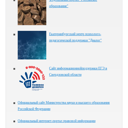
образование"
Екатеринбургский центр психолого-
педагогической поддержки "Диалог"
Сайт информационнойподдержки ЕГЭ в
Свердловской области
Официальный сайт Министерства науки и высшего образования
Российской Федерации
Официальный интернет-портал правовой информации