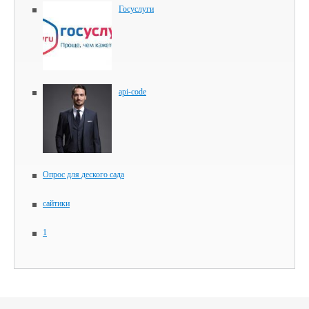
Госуслуги
api-code
Опрос для деского сада
сайтики
1