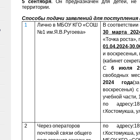
5 сентября
. Он предназначен для детей, не
территории.
Способы подачи заявлений для поступления 
1
Лично в МБОУ КГО «СОШ
В соответствии
О
№1 им.Я.В.Ругоева»
30 марта 2024
«Точка роста», 
01.04.2024-30.0
и воскресенья, 
(кабинет секрет
С
6 июля 2
свободных ме
2024 года
(з
воскресенья) с
учебной части, 
по адресу:18
г.Костомукша, у
2
Через операторов
по адресу:18
почтовой связи общего
г.Костомукша, у