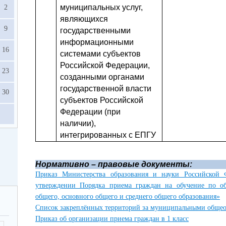
муниципальных услуг,
2
являющихся
9
государственными
информационными
16
системами субъектов
Российской Федерации,
23
созданными органами
государственной власти
30
субъектов Российской
Федерации (при
наличии),
интегрированных с ЕПГУ
Нормативно – правовые документы:
Приказ Министерства образования и науки Российской
утверждении Порядка приема граждан на обучение по об
общего, основного общего и среднего общего образования»
Список закреплённых территорий за муниципальными обще
Приказ об организации приема граждан в 1 класс