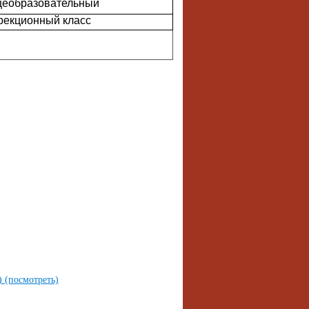
еобразовательный
рекционный класс
ь)
(посмотреть)