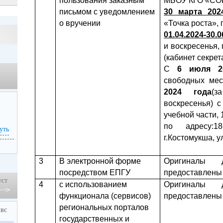
пользования заказным
МБОУ КГО «СОШ
письмом с уведомлением
30 марта 2024
о вручении
«Точка роста», 
01.04.2024-30.0
и воскресенья, 
(кабинет секрет
С
6 июля 2
свободных ме
2024 года
(з
воскресенья) с
учебной части, 
по адресу:18
уть
г.Костомукша, у
3
В электронной форме
Оригиналы 
посредством ЕПГУ
предоставлены 
уст
4
с использованием
Оригиналы 
функционала (сервисов)
предоставлены 
региональных порталов
вс
государственных и