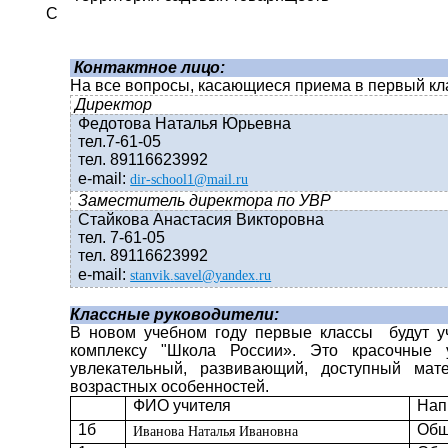
С
Контактное лицо:
На все вопросы, касающиеся приема в первый кла
Директор
Федотова Наталья Юрьевна
тел.7-61-05
тел. 89116623992
е-
mail
:
dir-school1@mail.ru
Заместитель директора по УВР
Стайкова Анастасия Викторовна
тел. 7-61-05
тел. 89116623992
е-
mail
:
stanvik
.
savel
@
yandex
.
ru
Классные руководители:
В новом учебном году первые классы будут уч
комплексу "Школа России». Это красочные 
увлекательный, развивающий, доступный ма
возрастных особенностей.
ФИО учителя
Нап
1б
Общ
Иванова Наталья Ивановна