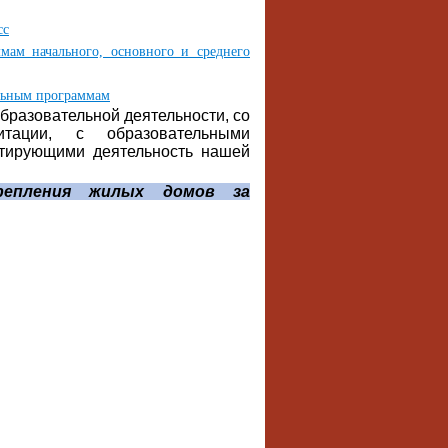
сс
мам начального, основного и среднего
ельным программам
бразовательной деятельности, со
итации, с образовательными
нтирующими деятельность нашей
крепления жилых домов за