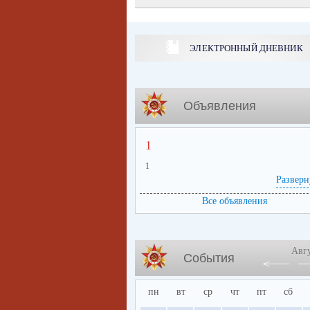
ЭЛЕКТРОННЫЙ ДНЕВНИК
Объявления
1
1
Разверн
Все объявления
Авг
События
пн
вт
ср
чт
пт
сб