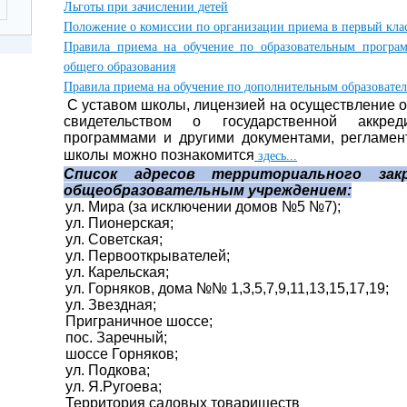
Льготы при зачислении детей
Положение о комиссии по организации приема в п
ервый кла
Правила приема на обучение по образовательным програм
общего образования
Правила приема на обучение по дополнительным образоват
С уставом школы, лицензией на осуществление о
свидетельством о государственной аккред
программами и другими документами, регламе
школы можно познакомится
здесь...
Список адресов территориального за
общеобразовательным учреждением:
ул. Мира (за исключении домов №5 №7);
ул. Пионерская;
ул. Советская;
ул. Первооткрывателей;
ул. Карельская;
ул. Горняков, дома №№ 1,3,5,7,9,11,13,15,17,19;
ул. Звездная;
Приграничное шоссе;
пос. Заречный;
шоссе Горняков;
ул. Подкова;
ул. Я.Ругоева;
Территория садовых товариществ