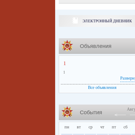
ЭЛЕКТРОННЫЙ ДНЕВНИК
Объявления
1
1
Разверн
Все объявления
Авг
События
пн
вт
ср
чт
пт
сб