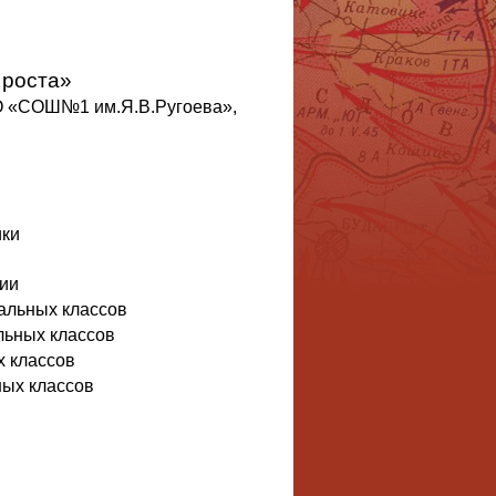
 роста»
О «СОШ№1 им.Я.В.Ругоева»,
ики
фии
альных классов
льных классов
х классов
ных классов