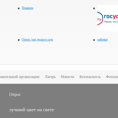
Правила
Опрос для деского сада
сайтики
зовательной организации
Лагерь
Новости
Безопасность
Фотоал
Опрос
лучший цвет на свете