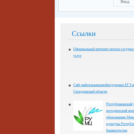
Вход
Ссылки
Официальный интернет-портал государ
услуг
Сайт информационнойподдержки ЕГЭ в
Свердловской области
Республиканский 
методический цен
образованию Мин
культуры Республ
Башкортостан