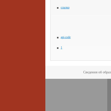
ссылка
api-code
1
Сведения об обра