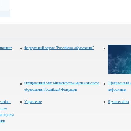
ственных
Федеральный портал "Российское образование"
Официальный сайт Министерства науки и высшего
Официальный и
образования Российской Федерации
информации
учебно-
Управление
Лучшие сайты
тр по
истерства
ики