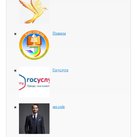
Правила
Госуслуги
api-code