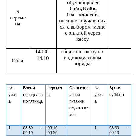
обучающихся
3 абв, 8 абв,
5
10а
классов,
переме
питание обучающих
на
ся с выбором меню
с оплатой через
кассу
14.00 -
обеды по заказу и в
индивидуальном
14.10
Обед
порядке
№
Время
перемен
Организов
№
Время
урок
понедельн
а
анное
урок
суббота
а
ик-пятница
питание
а
обучающи
хся
1.
08.30 -
09.10 -
1.
08.30 -
09.10
09.20
09.10