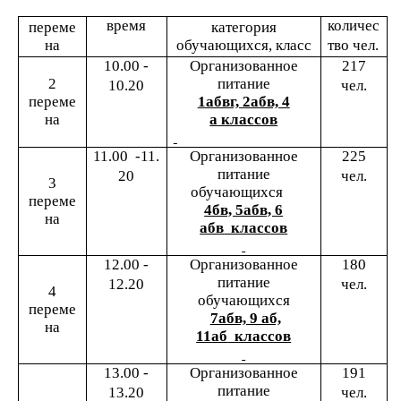
время
количес
переме
категория
на
обучающихся, класс
тво чел.
10.00 -
Организованное
217
2
питание
10.20
чел.
переме
1абвг, 2абв, 4
на
а
классов
11.00 -11.
Организованное
225
питание
20
чел.
3
обучающихся
переме
4бв, 5абв, 6
на
абв
классов
12.00 -
Организованное
180
питание
12.20
чел.
4
обучающихся
переме
7абв, 9 аб,
на
11аб
классов
13.00 -
Организованное
191
питание
13.20
чел.