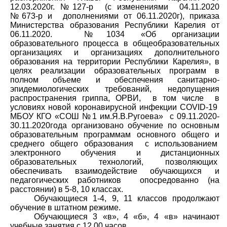
12.03.2020г. №127-р
(с изменениями
04.11.2020
№673-р и
дополнениями от 06.11.2020г), приказа
Министерства образования Республики Карелия от
06.11.2020.
№1034 «Об организации
образовательного процесса в общеобразовательных
организациях и организациях дополнительного
образования на территории Республики Карелия»,
в
целях реализации образовательных программ в
полном объеме и обеспечения санитарно-
эпидемиологических требований, недопущения
распространения гриппа, ОРВИ,
в том числе
в
условиях
новой коронавирусной инфекции
COVID
-19
МБОУ КГО «СОШ №1 им.Я.В.Ругоева»
с 09.11.2020-
30.11.2020года организовано обучение по основным
образовательным программам основного общего и
среднего общего образования
с использованием
электронного обучения и дистанционных
образовательных технологий, позволяющих
обеспечивать
взаимодействие
обучающихся
и
педагогических работников
опосредованно (на
расстоянии) в 5-8, 10 классах.
Обучающиеся 1-4, 9, 11 классов продолжают
обучение в штатном режиме.
Обучающиеся 3 «в», 4 «б», 4 «в» начинают
учебные занятия с 12.00 часов.