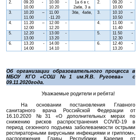
2.
09.20 -
10.00 -
1а б в г,
2.
09.20 -
10.00
10.20
2абв, 3 а
10.00
3.
10.20 –
11.00
3бв,
4абв,
3.
10.10 –
11.00
-11.20
10.50
4.
11.20 –
12.00 -
4.
11.00 –
12.00
12.20
11.40
5.
12.20 -
13.00 -
5.
11.50 -
13.00
13.20
12.30
6.
13.20 -
14.00 -
6.
12.40 -
14.00
14.10
13.20
Об организации образовательного процесса в
МБОУ КГО «СОШ №1 им.Я.В. Ругоева»
с
09.11.2020года.
Уважаемые родители и ребята!
На основании постановления Главного
санитарного врача Российской Федерации от
16.10.2020 №31 «О дополнительных мерах по
снижению рисков распространения
COVID
-19 в
период сезонного подъема заболеваемости острыми
респираторными вирусными инфекциями и гриппом»,
распоряжения Главы Республики Карелия от