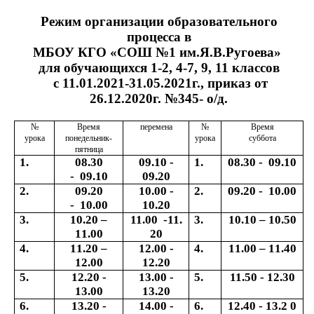
Режим организации образовательного
процесса
в
МБОУ КГО «СОШ №1 им.Я.В.Ругоева»
для обучающихся 1-2, 4-7, 9, 11 классов
с 11.01.2021-31.05.2021г., приказ от
26.12.2020г. №345- о/д.
№
Время
перемена
№
Время
урока
понедельник-
урока
суббота
пятница
1.
08.30
09.10 -
1.
08.30 - 09.10
- 09.10
09.20
2.
09.20
10.00 -
2.
09.20 - 10.00
- 10.00
10.20
3.
10.20 –
11.00 -11.
3.
10.10 – 10.50
11.00
20
4.
11.20 –
12.00 -
4.
11.00 – 11.40
12.00
12.20
5.
12.20 -
13.00 -
5.
11.50 - 12.30
13.00
13.20
6.
13.20 -
14.00 -
6.
12.40 - 13.2 0