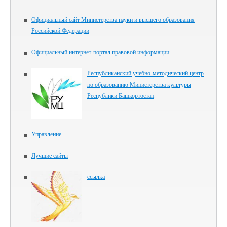
Официальный сайт Министерства науки и высшего образования
Российской Федерации
Официальный интернет-портал правовой информации
Республиканский учебно-методический центр
по образованию Министерства культуры
Республики Башкортостан
Управление
Лучшие сайты
ссылка