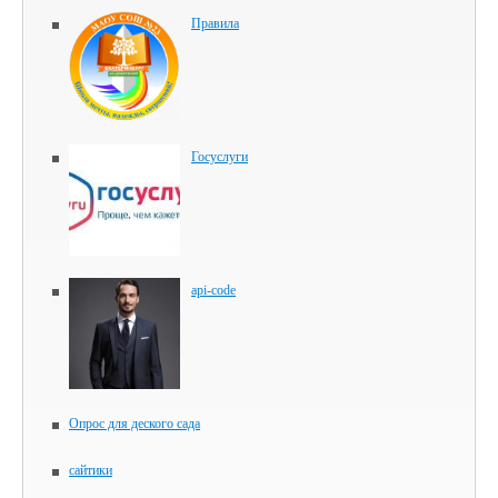
Правила
Госуслуги
api-code
Опрос для деского сада
сайтики