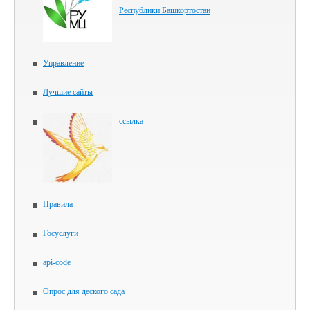
Республики Башкортостан
Управление
Лучшие сайты
ссылка
Правила
Госуслуги
api-code
Опрос для деского сада