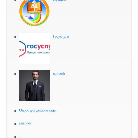
Госуслуги
api-code
Опрос для деского сада
сайтики
1