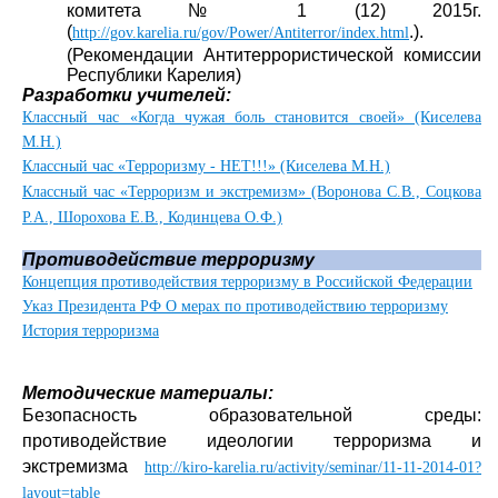
комитета № 1 (12) 2015г.
(
.).
http://gov.karelia.ru/gov/Power/Antiterror/index.html
(Рекомендации Антитеррористической комиссии
Республики Карелия)
Разработки учителей:
Классный час «Когда чужая боль становится своей» (Киселева
М.Н.)
Классный час «Терроризму - НЕТ!!!» (Киселева М.Н.)
Классный час «Терроризм и экстремизм» (Воронова С.В., Соцкова
Р.А., Шорохова Е.В., Кодинцева О.Ф.)
Противодействие терроризму
Концепция противодействия терроризму в Российской Федерации
Указ Президента РФ О мерах по противодействию терроризму
История терроризма
Методические материалы:
Безопасность образовательной среды:
противодействие идеологии терроризма и
экстремизма
http://kiro-karelia.ru/activity/seminar/11-11-2014-01?
layout=table