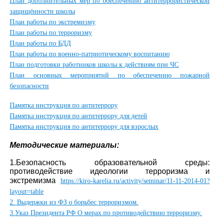
План дополнительных мер по обеспечению антитеррористической
защищённости школы
План работы по экстремизму
План работы по терроризму
План работы по БДД
План работы по военно-патриотическому воспитанию
План подготовки работников школы к действиям при ЧС
План основных мероприятий по обеспечению пожарной
безопасности
Памятка инструкция по антитеррору
Памятка инструкция по антитеррору для детей
Памятка инструкция по антитеррору для взрослых
Методические материалы:
1.Безопасность образовательной среды:
противодействие идеологии терроризма и
экстремизма
https://kiro-karelia.ru/activity/seminar/11-11-2014-01?
layout=table
2. Выдержки из ФЗ о борьбес терроризмом.
3.Указ Президента РФ О мерах по противодействию терроризму.