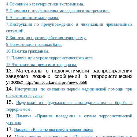
4.Основные характеристики экстремизма.
5.Причины и профилактика молодежного экстремизма.
6.Агитационные материалы.
7.Инструкция по предупреждению и ликвидации чрезвычайных
ситуаций.
8.Концепция противодействия терроризму.
9.Нормативно- правовая база.
10.Памятка гражданам.
11.Памятка при угрозе террористического акта.
12.Что такое экстремизм и терроризм.
13. Материалы о недопустимости распространения
заведомо ложных сообщений о террористических
угрозах
http://minedu.karelia.pro/news/3668
14.
Инструкция по оказанию первой медицинской помощи при
несчастных случаях
15.
Выдержки из федерального законодательства о борьбе с
терроризмом
16.
Памятка «Правила поведения в случае террористической
угрозы»
17.
Памятка «Если ты оказался в заложниках»
18.
Методические рекомендации «Правовые, психологические и