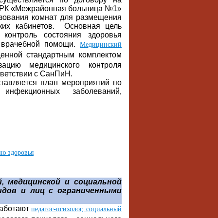
 РК «Межрайонная больница №1»
ьзования комнат для размещения
ских кабинетов. Основная цель
контроль состояния здоровья
и врачебной помощи.
Медицинский
щенной стандартным комплектом
изацию медицинского контроля
тветствии с СанПиН.
тавляется план мероприятий по
 инфекционных заболеваний,
ию здоровья
й, медицинской и социальной
идов и лиц с ограниченными
работают
педагог-психолог, социальный