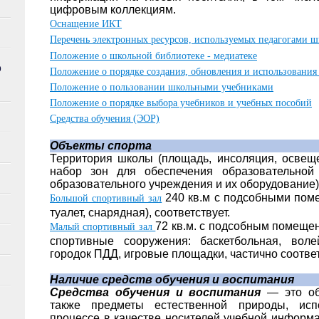
цифровым коллекциям.
Оснащение ИКТ
Перечень электронных ресурсов, используемых педагогами 
Положение о школьной библиотеке - медиатеке
О
Положение о порядке создания, обновления и использования
Положение о пользовании школьными учебниками
Положение о порядке выбора учебников и учебных пособий
Средства обучения (ЭОР)
Объекты спорта
Территория школы (площадь, инсоляция, освещ
набор зон для обеспечения образовательной 
образовательного учреждения и их оборудование) 
240 кв.м с подсобными пом
Большой спортивный зал
туалет, снарядная), соответствует.
72 кв.м. с подсобным помещен
Малый спортивный зал
спортивные сооружения: баскетбольная, воле
городок ПДД, игровые площадки, частично соответ
Наличие средств обучения и воспитания
Средства обучения и воспитания
— это об
также предметы естественной природы, исп
процессе в качестве носителей учебной информа