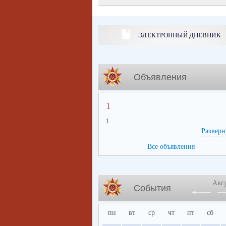
ЭЛЕКТРОННЫЙ ДНЕВНИК
Объявления
1
1
Разверн
Все объявления
Авг
События
пн
вт
ср
чт
пт
сб