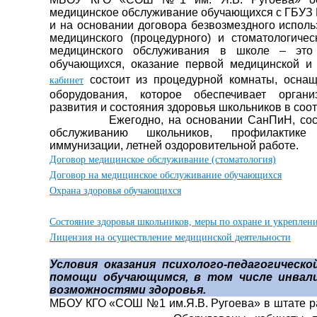
медицинское обслуживание обучающихся с ГБУЗ
и на основании договора безвозмездного испол
медицинского (процедурного) и стоматологиче
медицинского обслуживания в школе – это 
обучающихся, оказание первой медицинской 
состоит из процедурной комнаты, осна
кабинет
оборудования, которое обеспечивает орган
развития и состояния здоровья школьников в соо
Ежегодно, на основании СанПиН, сос
обслуживанию школьников, профилактике
иммунизации, летней оздоровительной работе.
Договор медицинское обслуживание (стоматология)
Договор на медицинское обслуживание обучающихся
Охрана здоровья обучающихся
Состояние здоровья школьников, меры по охране и укреплен
Лицензия на осуществление медицинской деятельности
Условия оказания психолого-педагогическо
помощи обучающимся, в том числе инвал
возможностями здоровья.
МБОУ КГО «СОШ №1 им.Я.В. Ругоева» в штате 