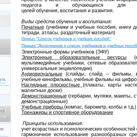
педагога и обучающихся для дос
целей обучения, воспитания и развития.
Виды средств обучения и воспитания:
Печатные
(учебники и учебные пособия, книги д
тетради, атласы, раздаточный материал)
Приказ "Список учебников и учебных пособий"
Приказ
"Дополнение к списку учебников и учебных пособ
Электронные формы учебников (ЭФУ)
Электронные образовательные ресурсы
(об
мультимедийные учебники, сетевые образовате
универсальные энциклопедии)
Аудиовизуальные
(слайды, слайд – фильмы, в
учебные кинофильмы, учебные фильмы на цифро
уть
Наглядные плоскостные
(плакаты, карты наст
магнитные доски)
Демонстрационные
(гербарии, муляжи, макеты, с
демонстрационные)
Учебные приборы
(компас, барометр, колбы и т.д.)
уст
Тренажеры и спортивное оборудование
Принципы использования:
учет возрастных и психологических особенносте
вс
гармоничное использование разнообразных сре