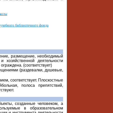
школы
 учебного библиотечного фонда
ение, размещение, необходимый
и хозяйственной деятельности
ограждена. (соответствует)
ещениями (раздевалки, душевые,
ием, соответствует. Плоскостные
йбольная, полоса препятствий,
ствуют.
ъекты, созданные человеком, а
ользуемые в образовательном
ции и инструмента деятельности