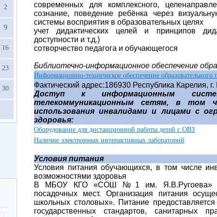
современных для комплексного, целенаправле
2
сознание, поведение ребёнка через визуальну
системы восприятия в образовательных целях
9
учет дидактических целей и принципов дида
доступности и т.д.)
16
сотворчество педагога и обучающегося
Библиотечно-информационное обеспечение обра
23
Информационно-техническое обеспечение образовательного 
Фактический адрес:186930 Республика Карелия, г. 
30
Доступ к информационным систе
телекоммуникационным сетям, в том ч
использования инвалидами и лицами с о
здоровья:
Оборудование для дистанционной работы детей с ОВЗ
Наличие электронных интерактивных лабораторий
Условия питания
Условия питания обучающихся, в том числе ин
возможностями здоровья
В МБОУ КГО «СОШ №1 им. Я.В.Ругоева» о
посадочных мест. Организация питания осу
школьных столовых». Питание предоставляется
государственных стандартов, санитарных п