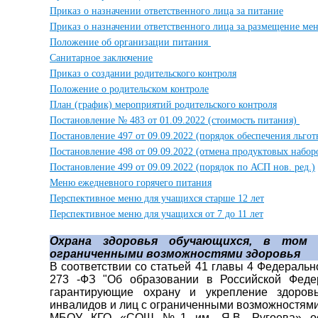
Приказ о назначении ответственного лица за питание
Приказ о назначении ответственного лица за размещение мен
Положение об организации питания
Санитарное заключение
Приказ о создании родительского контроля
Положение о родительском контроле
План (график) мероприятий родительского контроля
Постановление № 483 от 01.09.2022 (стоимость питания)
Постановление 497 от 09.09.2022 (порядок обеспечения льго
Постановление 498 от 09.09.2022 (отмена продуктовых набор
Постановление 499 от 09.09.2022 (порядок по АСП нов. ред.)
Меню ежедневного горячего питания
Перспективное меню для учащихся старше 12 лет
Перспективное меню для учащихся от 7 до 11 лет
Охрана здоровья обучающихся, в том
ограниченными возможностями здоровья
В соответствии со статьей 41 главы 4 Федеральн
273 -ФЗ "Об образовании в Российской Федер
гарантирующие охрану и укрепление здоров
инвалидов и лиц с ограниченными возможностями
МБОУ КГО «СОШ №1 им. Я.В. Ругоева» осу