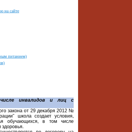
ю на сайте
тным питанием)
ов)
 числе инвалидов и лиц с
ого закона от 29 декабря 2012 №
ации" школа создает условия,
ья обучающихся, в том числе
 здоровья.
ществляется по договору на