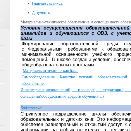
Главная страница
Документы
Материально-техническое обеспечение и оснощенность образо
Условия осуществления образовательной
инвалидов и обучающихся с ОВЗ, с учет
базы
Формирование образовательной среды осу
с Федеральными требованиями к образоват
минимальной оснащенности учебного проце
помещений. В школе созданы условия, обеспе
общеобразовательных программ.
Материально-техническая база.
Самообследование. Качество условий образовательной д
обеспечение.
Инвентаризацияпомещений, площадей, территорий,
оснащения(оборудования, средств обучения…)
Библиотека
Структурное подразделение школы обеспе
образовательных и детских книг. Это информац
обеспечен равноправный и открытый доступ к 
информации на любых носителях, в том числ