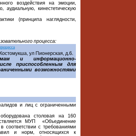
нного воздействия на эмоции,
ю, аудиальную, кинестетическую
ктики (принципа наглядности,
зовательного процесса:
процесса
Костомукша, ул Пионерская, д.6.
мам и информационно-
исле приспособленным для
граниченными возможностями
валидов и лиц с ограниченными
борудована столовая на 160
ществляется МУП «Объединение
 в соответствии с требованиями
равил и норм, относящихся к