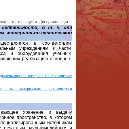
вательного процесса. Доступная среда
 деятельности, в т. ч. для
ом материально-технической
ществляется в соответствии
ельным учреждениям в части
сса и оборудования учебных
чивающих реализацию основных
еятельности: материально-техническое
 и их материально- технического
чивающее хранение и выдачу
ионное пространство, в котором
специализированным источникам
е печатным, мультимедийным и