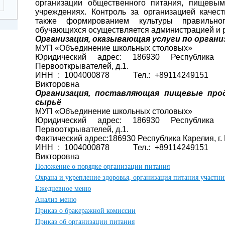
организации общественного питания, пищевым
учреждениях. Контроль за организацией качес
также формированием культуры правильно
обучающихся осуществляется администрацией и 
Организация, оказывающая услуги по орган
МУП «Объединение школьных столовых»
Юридический адрес: 186930 Республика 
Первооткрывателей, д.1.
ИНН : 1004000878 Тел.: +89114249151 
Викторовна
Организация, поставляющая пищевые про
сырьё
МУП «Объединение школьных столовых»
Юридический адрес: 186930 Республика 
Первооткрывателей, д.1.
Фактический адрес:186930 Республика Карелия, г. 
ИНН : 1004000878 Тел.: +89114249151 
Викторовна
Положение о порядке организации питания
Охрана и укрепление здоровья, организация питания участн
Ежедневное меню
Анализ меню
Приказ о бракеражной комиссии
Приказ об организации питания